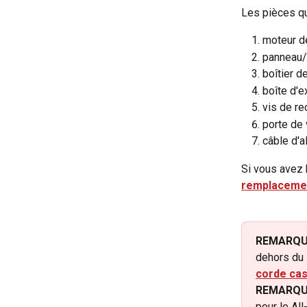
Les pièces qu
moteur d
panneau/
boîtier d
boîte d'
vis de r
porte de
câble d'a
Si vous avez b
remplacemen
REMARQU
dehors du 
corde ca
REMARQU
pour le Al