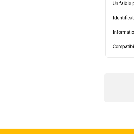
Un faible 
Identific
Informatio
Compatibi