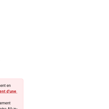
 
ent en 
nt d'une 
cement 
tre All-in-