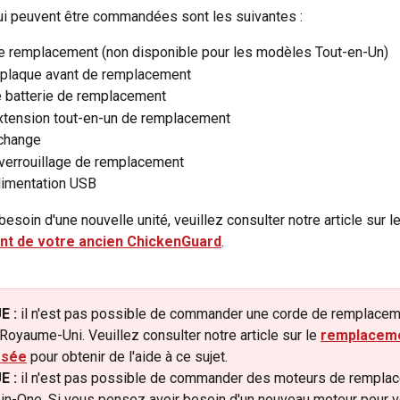
i peuvent être commandées sont les suivantes :
e remplacement (non disponible pour les modèles Tout-en-Un)
plaque avant de remplacement
e batterie de remplacement
extension tout-en-un de remplacement
echange
 verrouillage de remplacement
limentation USB
esoin d'une nouvelle unité, veuillez consulter notre article sur le
t de votre ancien ChickenGuard
.
E :
 il n'est pas possible de commander une corde de remplacem
Royaume-Uni. Veuillez consulter notre article sur le 
remplaceme
ssée
 pour obtenir de l'aide à ce sujet.
E :
 il n'est pas possible de commander des moteurs de rempla
l-in-One. Si vous pensez avoir besoin d'un nouveau moteur pour vo